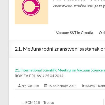
Znanstveno-stručna udruga za p
Vacuum S&T in Croatia
O d
21. Međunarodni znanstveni sastanak o 
21. International Scientific Meeting on Vacuum Science a
ROK ZA PRIJAVU 25.04.2014.
cro-vacuum
15. studenoga 2014
ISMVST
,
Konf
←
ECM118 – Trento