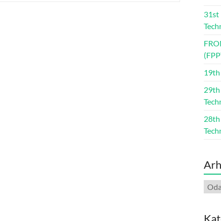
31st
Tech
FRO
(FPP
19th
29th
Tech
28th
Tech
Arh
Arhi
Kat