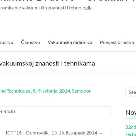
romicanje vakuumskih znanosti i tehnologija
ruštvu
Članstvo
Vakuumska radionica
Povijest društva
vakuumskoj znanosti i tehnikama
nd Techniques , 8.-9. svibnja, 2014. Samobor
Nov
erencija
32nd
ICTF16 – Dubrovnik , 13-16. listopada 2014
→
Tech