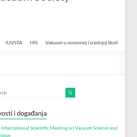
IUVSTA
HIS
Vakuum u osnovnoj i srednjoj školi
osti i događanja
 International Scientific Meeting on Vacuum Science and
nique