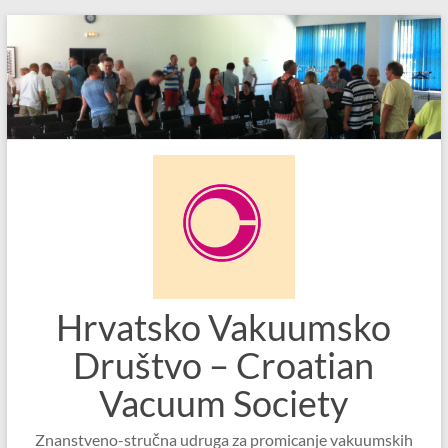
Skip
to
content
Hrvatsko Vakuumsko
Društvo – Croatian
Vacuum Society
Znanstveno-stručna udruga za promicanje vakuumskih